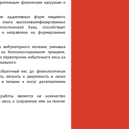
урительным физическим нагрузкам и
ию аддиктивных форм пищевого
и опыта высококвалифицированных
ностической базы, способствует
а и направлена на формирование
 амбулаторного лечения, учитывая
 на биопсихосоциальном принципе,
х первопричин избыточного веса на
иального.
избыточный вес до физиологически
ь, лёгкость и уверенность в своих
 в питании и могут десятилетиями
работы является не количество
 веса, а сохранение ими на многие