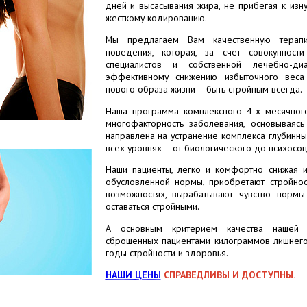
дней и высасывания жира, не прибегая к изн
жесткому кодированию.
Мы предлагаем Вам качественную терап
поведения, которая, за счёт совокупност
специалистов и собственной лечебно-диаг
эффективному снижению избыточного вес
нового образа жизни – быть стройным всегда.
Наша программа комплексного 4-х месячного
многофакторность заболевания, основываясь
направлена на устранение
комплекса глубинны
всех уровнях – от биологического до психосоц
Наши пациенты, легко и комфортно снижая 
обусловленной нормы, приобретают стройност
возможностях, вырабатывают чувство нормы
оставаться стройными.
А основным критерием качества нашей 
сброшенных пациентами килограммов лишнего
годы стройности и здоровья.
НАШИ ЦЕНЫ
СПРАВЕДЛИВЫ И ДОСТУПНЫ.