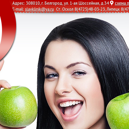
Адрес: 308010, г. Белгород, ул. 1-ая Шоссейная, д.34
схема 
E-mail:
slavklinik@ya.ru
Ст. Оскол
8(4725)48-03-23
, Липецк
8(47