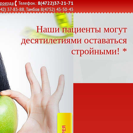
8(4722)37-21-71
проезда
Телефон.:
42) 37-83-88
, Тамбов
8(4752) 43-50-43
Наши пациенты могут
десятилетиями оставаться
стройными! *