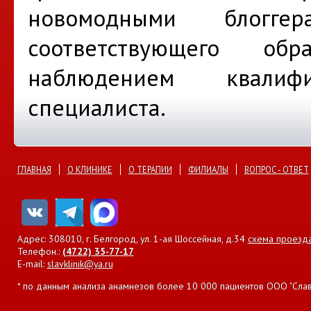
новомодными блогге
соответствующего об
наблюдением квалифи
специалиста.
ГЛАВНАЯ
О КЛИНИКЕ
О ТЕРАПИИ
ФИЛИАЛЫ
ВОПРОС - ОТВЕТ
Адрес: 308010, г. Белгород, ул. 1-ая Шоссейная, д.34
схема проезд
Телефон.:
(4722) 35-77-17
E-mail:
slavklinik@ya.ru
* по данным анализа анамнезов более 10 000 пациентов ООО "Славян