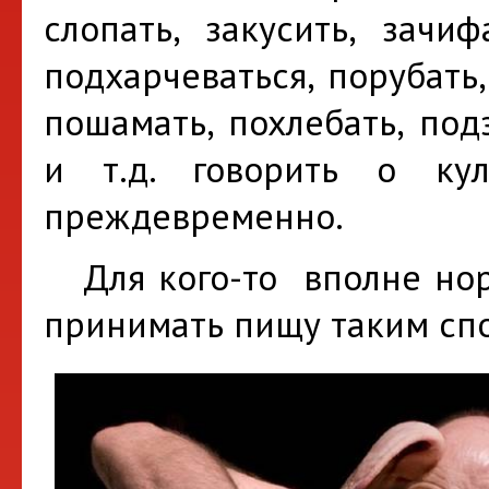
слопать, закусить, зачиф
подхарчеваться, порубать,
пошамать, похлебать, под
и т.д. говорить о ку
преждевременно.
Для кого-то вполне норм
принимать пищу таким сп