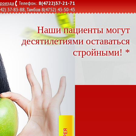
8(4722)37-21-71
проезда
Телефон.:
42) 37-83-88
, Тамбов
8(4752) 43-50-43
Наши пациенты могут
десятилетиями оставаться
стройными! *