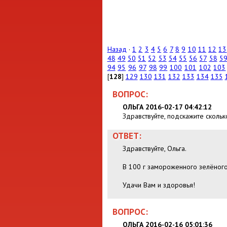
Назад
·
1
2
3
4
5
6
7
8
9
10
11
12
13
48
49
50
51
52
53
54
55
56
57
58
5
94
95
96
97
98
99
100
101
102
103
[
128
]
129
130
131
132
133
134
135
ВОПРОС:
ОЛЬГА 2016-02-17 04:42:12
Здравствуйте, подскажите сколь
ОТВЕТ:
Здравствуйте, Ольга.
В 100 г замороженного зелёного
Удачи Вам и здоровья!
ВОПРОС:
ОЛЬГА 2016-02-16 05:01:36