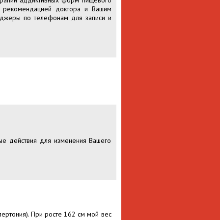
терапии аддиктивных форм пищевого
й рекомендацией доктора и Вашим
еджеры по телефонам для записи и
ные действия для изменения Вашего
пертония). При росте 162 см мой вес