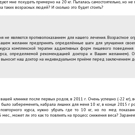
дуют мне похудеть примерно на 20 кг. Пыталась самостоятельно, но не 
а таких возрасных людей? И сколько это будет стоить?
я не являются противопоказанием для нашего лечения. Возрастное ог
 Вашем желании предпринять определённые шаги для улучшения свое
 курса комплексной терапии аддиктивных форм пищевого поведения 
курса, определяемой рекомендацией доктора и Вашим желанием). 
у выносит наш доктор на индивидуальном приёме перед заключением д
ашей клинике после первых родов, в 2011 г. Очень успешно (-22 кг), в
 было забеременеть, набрала лишних для меня 10 кг, в конце 2015 г р
овторного курса, нужно убрать где то 10 кг, но по мед показан
 мес., может ли это как то повлиять на процесс снижения веса? Заранее