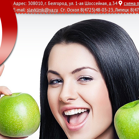
Адрес: 308010, г. Белгород, ул. 1-ая Шоссейная, д.34
схема 
E-mail:
slavklinik@ya.ru
Ст. Оскол
8(4725)48-03-23
, Липецк
8(47