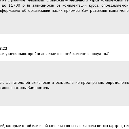
 на страничке "Филиалы". Стоимость 4 месячного курса комплексной 
 до 11700 р (в зависимости от комплектации курса, определяемо
нформацию об организации наших приёмов Вам разъяснят наши мен
8:22
 ли у меня шанс пройти лечение в вашей клинике и похудеть?
сть двигательной активности и есть желание предпринять определён
словно, готовы Вам помочь.
й, которые в той или иной степени связаны в лишним весом (артроз, ге