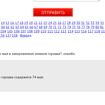
14
15
16
17
18
19
20
21
22
23
24
25
26
27
28
29
30
31
32
33
34
35
9
60
61
62
63
64
65
66
67
68
69
70
71
72
73
74
75
76
77
78
79
80
81
104
105
106
107
108
109
110
111
112
113
114
115
116
117
118
11
136
137
138
·
Вперед
ко ккал в замороженном зеленом горошке?, спасибо.
 горошка содержится 74 ккал.