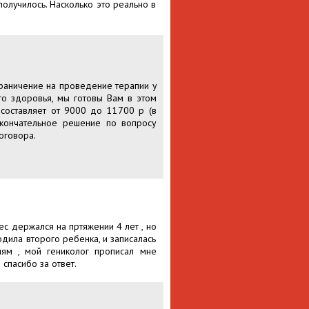
получилось. Насколько это реально в
раничение на проведение терапии у
го здоровья, мы готовы Вам в этом
составляет от 9000 до 11700 р (в
Окончательное решение по вопросу
оговора.
ес держался на пртяжении 4 лет , но
одила второго ребенка, и записалась
иям , мой гениколог прописал мне
 спасибо за ответ.