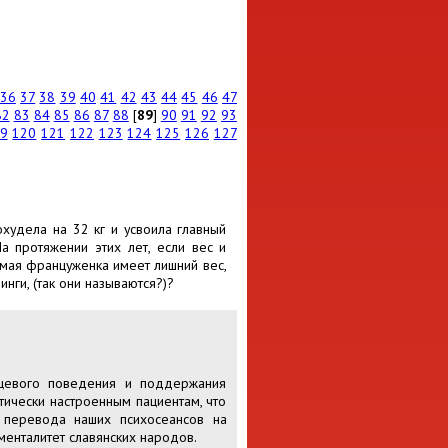
36
37
38
39
40
41
42
43
44
45
46
47
82
83
84
85
86
87
88
[
89
]
90
91
92
93
9
120
121
122
123
124
125
126
127
худела на 32 кг и усвоила главный
а протяжении этих лет, если вес и
комая француженка имеет лишний вес,
нги, (так они называются?)?
ищевого поведения и поддержания
тически настроенным пациентам, что
 перевода наших психосеансов на
 менталитет славянских народов.