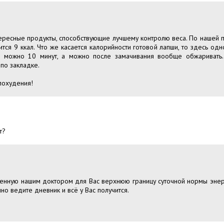
ересные продукты, способствующие лучшему контролю веса. По нашей п
ся 9 ккал. Что же касается калорийности готовой лапши, то здесь одно
, можно 10 минут, а можно после замачивания вообще обжаривать
по закладке.
похудения!
т?
енную нашим доктором для Вас верхнюю границу суточной нормы энерг
но ведите дневник и всё у Вас получится.