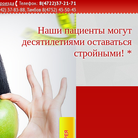
8(4722)37-21-71
проезда
Телефон.:
42) 37-83-88
, Тамбов
8(4752) 43-50-43
Наши пациенты могут
десятилетиями оставаться
стройными! *