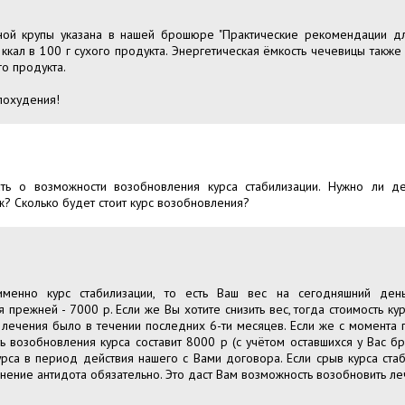
зной крупы указана в нашей брошюре "Практические рекомендации д
0 ккал в 100 г сухого продукта. Энергетическая ёмкость чечевицы также
го продукта.
похудения!
нать о возможности возобновления курса стабилизации. Нужно ли д
? Сколько будет стоит курс возобновления?
менно курс стабилизации, то есть Ваш вес на сегодняшний день 
я прежней - 7000 р. Если же Вы хотите снизить вес, тогда стоимость ку
 лечения было в течении последних 6-ти месяцев. Если же с момента
ть возобновления курса составит 8000 р (с учётом оставшихся у Вас 
урса в период действия нашего с Вами договора. Если срыв курса ста
нение антидота обязательно. Это даст Вам возможность возобновить ле