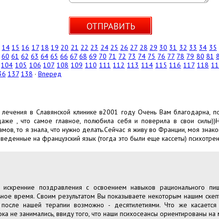
14
15
16
17
18
19
20
21
22
23
24
25
26
27
28
29
30
31
32
33
34
35
60
61
62
63
64
65
66
67
68
69
70
71
72
73
74
75
76
77
78
79
80
81
104
105
106
107
108
109
110
111
112
113
114
115
116
117
118
11
36
137
138
·
Вперед
 лечения в Славянской клинике в2001 году Очень Вам благодарна, по
даже , что самое главное, полюбила себя и поверила в свои силы))Н
мов, то я знала, что нужно делать.Сейчас я живу во Франции, моя зна
реведенные на французский язык (тогда это были еще кассеты) психотрени
е искренние поздравления с освоением навыков рационального п
ьное время. Своим результатом Вы показываете некоторым нашим скеп
после нашей терапии возможно - десятилетиями. Что же касается
ока не занимались, ввиду того, что наши психосеансы ориентированы на