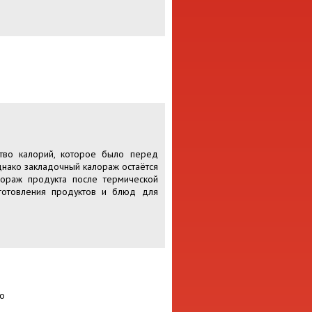
ство калорий, которое было перед
однако закладочный калораж остаётся
лораж продукта после термической
готовления продуктов и блюд для
о