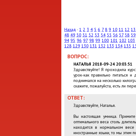
Назад
·
1
2
3
4
5
6
7
8
9
10
11
12
13
48
49
50
51
52
53
54
55
56
57
58
59
94
95
96
97
98
99
100
101
102
103
128
129
130
131
132
133
134
135
1
ВОПРОС:
НАТАЛЬЯ 2018-09-24 20:03:51
Здравствуйте! Я проходила курс
урок-как правильно питаться и 
поднимался на несколько килогра
скажите, пожалуйста, есть ли пе
ОТВЕТ:
Здравствуйте, Наталья.
Вы настоящая умница. Примит
оптимального веса столь длител
находится в нормальном весе 
иностранные языки, то мы этим п