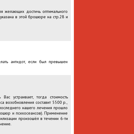
ля желающих достичь оптимального
 указана в этой брошюре на стр.28 и
елать антидот, если был превышен
Вас устраивает, тогда стоимость
рса возобновления составит 5500 р.,
 последнего нашего лечения прошло
брошюр и психосеансов). Применение
билизации произошёл в течении 6-ти
чение.