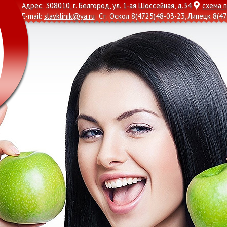
Адрес: 308010, г. Белгород, ул. 1-ая Шоссейная, д.34
схема 
E-mail:
slavklinik@ya.ru
Ст. Оскол
8(4725)48-03-23
, Липецк
8(47