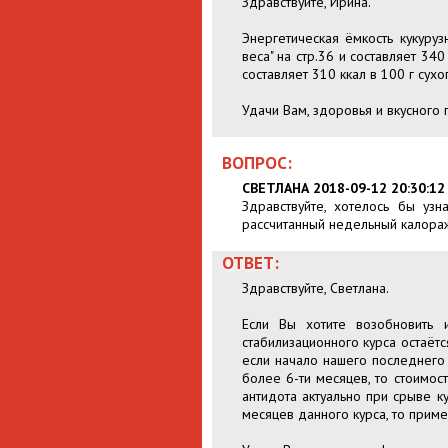
Здравствуйте, Ирина.
Энергетическая ёмкость кукуру
веса" на стр.36 и составляет 34
составляет 310 ккал в 100 г сухо
Удачи Вам, здоровья и вкусного 
ВОПРОС:
СВЕТЛАНА 2018-09-12 20:30:12
Здравствуйте, хотелось бы уз
рассчитанный недельный калораж
ОТВЕТ:
Здравствуйте, Светлана.
Если Вы хотите возобновить и
стабилизационного курса остаётс
если начало нашего последнего
более 6-ти месяцев, то стоимос
антидота актуально при срыве к
месяцев данного курса, то приме