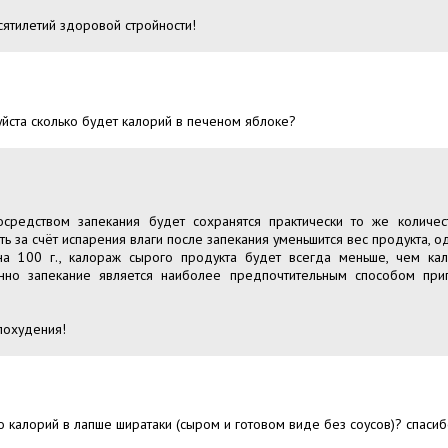
сятилетий здоровой стройности!
уйста сколько будет калорий в печеном яблоке?
осредством запекания будет сохранятся практически то же количе
ть за счёт испарения влаги после запекания уменьшится вес продукта, 
на 100 г., калораж сырого продукта будет всегда меньше, чем ка
нно запекание является наиболее предпочтительным способом при
похудения!
о калорий в лапше ширатаки (сыром и готовом виде без соусов)? спасиб