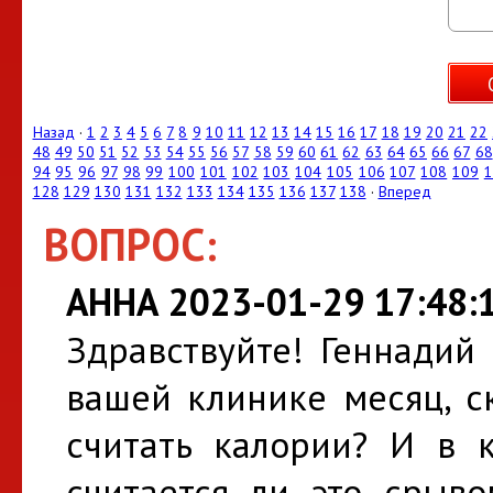
Назад
·
1
2
3
4
5
6
7
8
9
10
11
12
13
14
15
16
17
18
19
20
21
22
48
49
50
51
52
53
54
55
56
57
58
59
60
61
62
63
64
65
66
67
68
94
95
96
97
98
99
100
101
102
103
104
105
106
107
108
109
1
128
129
130
131
132
133
134
135
136
137
138
·
Вперед
ВОПРОС:
АННА 2023-01-29 17:48:
Здравствуйте! Геннадий
вашей клинике месяц, с
считать калории? И в к
считается ли это срыв