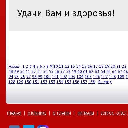
Удачи Вам и здоровья!
Назад
·
1
2
3
4
5
6
7
8
9
10
11
12
13
14
15
16
17
18
19
20
21
22
48
49
50
51
52
53
54
55
56
57
58
59
60
61
62
63
64
65
66
67
68
94
95
96
97
98
99
100
101
102
103
104
105
106
107
108
109
1
128
129
130
131
132
133
134
135
136
137
138
·
Вперед
ГЛАВНАЯ
О КЛИНИКЕ
О ТЕРАПИИ
ФИЛИАЛЫ
ВОПРОС - ОТВЕТ