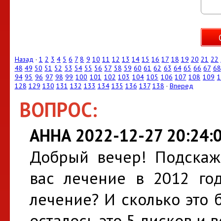
Назад
·
1
2
3
4
5
6
7
8
9
10
11
12
13
14
15
16
17
18
19
20
21
22
48
49
50
51
52
53
54
55
56
57
58
59
60
61
62
63
64
65
66
67
68
94
95
96
97
98
99
100
101
102
103
104
105
106
107
108
109
1
128
129
130
131
132
133
134
135
136
137
138
·
Вперед
ВОПРОС:
АННА 2022-12-27 20:24:
Добрый вечер! Подскажи
вас лечение в 2012 год
лечение? И сколько это б
осталось это 5 дисков и в