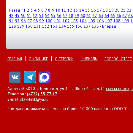
Назад
·
1
2
3
4
5
6
7
8
9
10
11
12
13
14
15
16
17
18
19
20
21
22
48
49
50
51
52
53
54
55
56
57
58
59
60
61
62
63
64
65
66
67
68
94
95
96
97
98
99
100
101
102
103
104
105
106
107
108
109
1
128
129
130
131
132
133
134
135
136
137
138
·
Вперед
ГЛАВНАЯ
О КЛИНИКЕ
О ТЕРАПИИ
ФИЛИАЛЫ
ВОПРОС - ОТВЕТ
Адрес: 308010, г. Белгород, ул. 1-ая Шоссейная, д.34
схема проезд
Телефон.:
(4722) 35-77-17
E-mail:
slavklinik@ya.ru
* по данным анализа анамнезов более 10 000 пациентов ООО "Славян