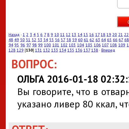
Назад
·
1
2
3
4
5
6
7
8
9
10
11
12
13
14
15
16
17
18
19
20
21
22
48
49
50
51
52
53
54
55
56
57
58
59
60
61
62
63
64
65
66
67
68
94
95
96
97
98
99
100
101
102
103
104
105
106
107
108
109
1
128
129
[
130
]
131
132
133
134
135
136
137
138
·
Вперед
ВОПРОС:
ОЛЬГА 2016-01-18 02:32:
Вы говорите, что в отва
указано ливер 80 ккал, ч