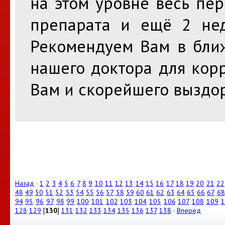
на этом уровне весь пе
препарата и ещё 2 нед
Рекомендуем Вам в бли
нашего доктора для кор
Вам и скорейшего выздо
Назад
·
1
2
3
4
5
6
7
8
9
10
11
12
13
14
15
16
17
18
19
20
21
22
48
49
50
51
52
53
54
55
56
57
58
59
60
61
62
63
64
65
66
67
68
94
95
96
97
98
99
100
101
102
103
104
105
106
107
108
109
1
128
129
[
130
]
131
132
133
134
135
136
137
138
·
Вперед