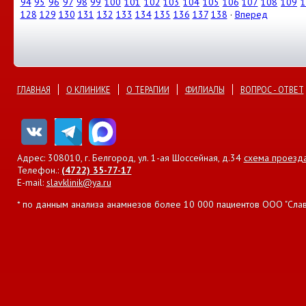
94
95
96
97
98
99
100
101
102
103
104
105
106
107
108
109
1
128
129
130
131
132
133
134
135
136
137
138
·
Вперед
ГЛАВНАЯ
О КЛИНИКЕ
О ТЕРАПИИ
ФИЛИАЛЫ
ВОПРОС - ОТВЕТ
Адрес: 308010, г. Белгород, ул. 1-ая Шоссейная, д.34
схема проезд
Телефон.:
(4722) 35-77-17
E-mail:
slavklinik@ya.ru
* по данным анализа анамнезов более 10 000 пациентов ООО "Славян