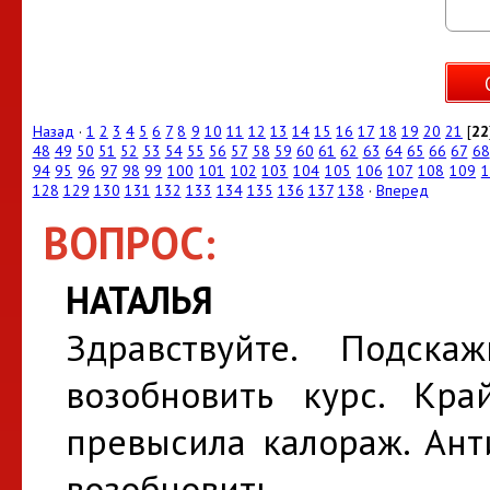
Назад
·
1
2
3
4
5
6
7
8
9
10
11
12
13
14
15
16
17
18
19
20
21
[
22
48
49
50
51
52
53
54
55
56
57
58
59
60
61
62
63
64
65
66
67
68
94
95
96
97
98
99
100
101
102
103
104
105
106
107
108
109
1
128
129
130
131
132
133
134
135
136
137
138
·
Вперед
ВОПРОС:
НАТАЛЬЯ
Здравствуйте. Подска
возобновить курс. Кр
превысила калораж. Ант
возобновить.